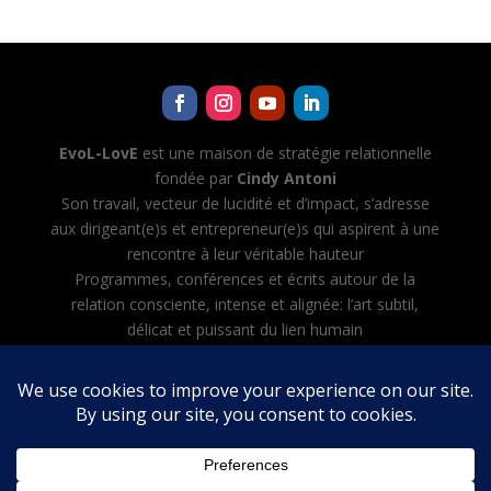
EvoL-LovE
est une maison de stratégie relationnelle
fondée par
Cindy Antoni
Son travail, vecteur de lucidité et d’impact, s’adresse
aux dirigeant(e)s et entrepreneur(e)s qui aspirent à une
rencontre à leur véritable hauteur
Programmes, conférences et écrits autour de la
relation consciente, intense et alignée: l’art subtil,
délicat et puissant du lien humain
Cindy Antoni développe aussi Evol-AI — Automatiser
toutes les tâches avec l’IA, créer et diriger son équipe
d’agents IA
Mentions légales
·
CGV
·
Politique de confidentialité