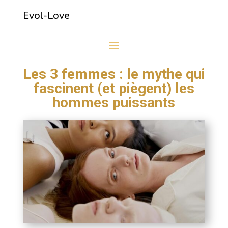
Evol-Love
Les 3 femmes : le mythe qui
fascinent (et piègent) les
hommes puissants