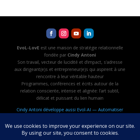
EvoL-LovE
est une maison de stratégie relationnelle
fondée par
Cindy Antoni
Son travail, vecteur de lucidité et d’impact, s’adresse
aux dirigeant(e)s et entrepreneur(e)s qui aspirent à une
rencontre à leur véritable hauteur
Programmes, conférences et écrits autour de la
relation consciente, intense et alignée: l’art subtil,
délicat et puissant du lien humain
Cindy Antoni développe aussi Evol-AI — Automatiser
toutes les tâches avec l’IA, créer et diriger son équipe
d’agents IA
Mentions légales
·
CGV
·
Politique de confidentialité