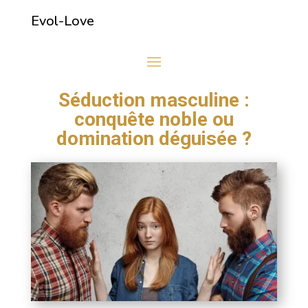
Evol-Love
Séduction masculine :
conquête noble ou
domination déguisée ?