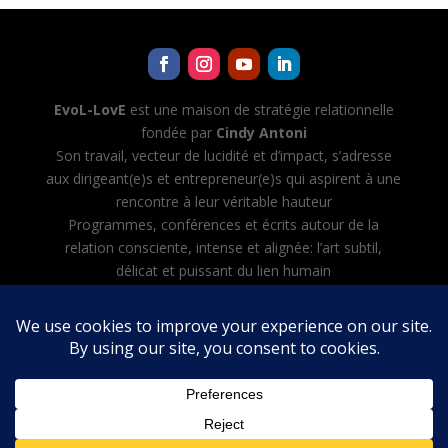
EvoL-LovE
est une maison de stratégie relationnelle
fondée par
Cindy Antoni
Son travail, vecteur de lucidité et d’impact, s’adresse
aux dirigeant(e)s et entrepreneur(e)s qui aspirent à une
rencontre à leur véritable hauteur
Programmes, conférences et écrits autour de la
relation consciente, intense et alignée: l’art subtil,
délicat et puissant du lien humain
Cindy Antoni développe aussi Evol-AI — Automatiser
toutes les tâches avec l’IA, créer et diriger son équipe
d’agents IA
Mentions légales
·
CGV
·
Politique de confidentialité
English