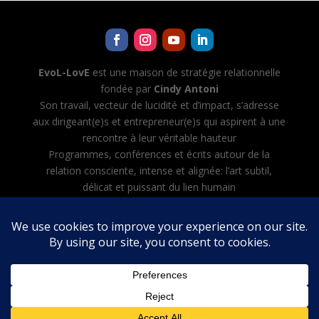
EvoL-LovE
est une maison de stratégie relationnelle
fondée par
Cindy Antoni
Son travail, vecteur de lucidité et d’impact, s’adresse
aux dirigeant(e)s et entrepreneur(e)s qui aspirent à une
rencontre à leur véritable hauteur
Programmes, conférences et écrits autour de la
relation consciente, intense et alignée: l’art subtil,
délicat et puissant du lien humain
Cindy Antoni développe aussi Evol-AI — Automatiser
toutes les tâches avec l’IA, créer et diriger son équipe
d’agents IA
Mentions légales
·
CGV
·
Politique de confidentialité
English