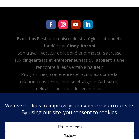
EvoL-LovE
est une maison de stratégie relationnelle
fondée par
Cindy Antoni
Son travail, vecteur de lucidité et d’impact, s’adresse
aux dirigeant(e)s et entrepreneur(e)s qui aspirent à une
rencontre à leur véritable hauteur
Programmes, conférences et écrits autour de la
relation consciente, intense et alignée: l’art subtil,
délicat et puissant du lien humain
Cindy Antoni développe aussi Evol-AI — Automatiser
toutes les tâches avec l’IA, créer et diriger son équipe
d’agents IA
Mentions légales
·
CGV
·
Politique de confidentialité
English