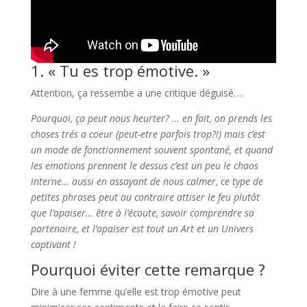
1. « Tu es trop émotive. »
Attention, ça ressembe a une critique déguisé….
Pourquoi, ça peut nous heurter? … en fait, on prends les
choses trés a coeur (peut-etre parfois trop?!) mais c’est
un mode de fonctionnement souvent spontané, et quand
les emotions prennent le dessus c’est un peu le chaos
interne… aussi en assayant de nous calmer, ce type de
petites phrases peut au contraire attiser le feu plutôt
que l’apaiser… être à l’écoute, savoir comprendre sa
partenaire, et l’apaiser est tout un Art et un Univers
captivant !
Pourquoi éviter cette remarque ?
Dire à une femme qu’elle est trop émotive peut