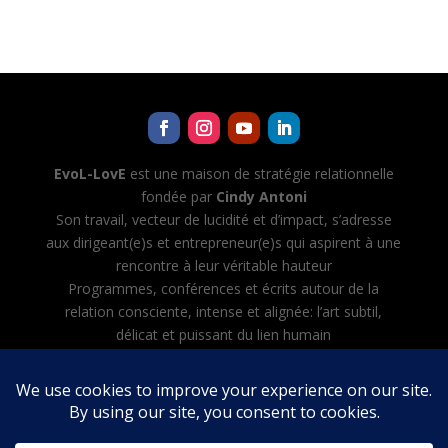
EvoL-LovE
est une maison de stratégie relationnelle
fondée par
Cindy Antoni
Son travail, vecteur de lucidité et d’impact, s’adresse
aux dirigeant(e)s et entrepreneur(e)s qui aspirent à une
rencontre à leur véritable hauteur
Programmes, conférences et écrits autour de la
relation consciente, intense et alignée: l’art subtil,
délicat et puissant du lien humain
Cindy Antoni développe aussi Evol-AI — Automatiser
toutes les tâches avec l’IA, créer et diriger son équipe
d’agents IA