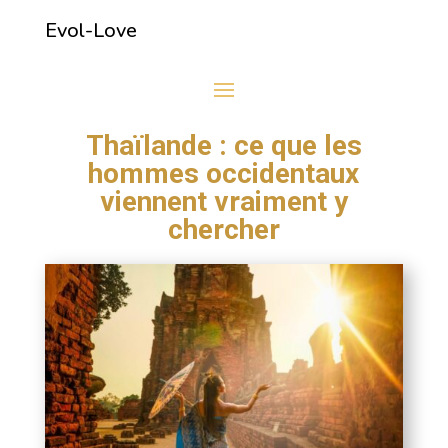
Evol-Love
Thaïlande : ce que les
hommes occidentaux
viennent vraiment y
chercher