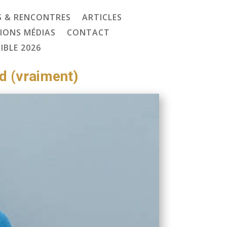
 & RENCONTRES
ARTICLES
IONS MÉDIAS
CONTACT
IBLE 2026
d (vraiment)