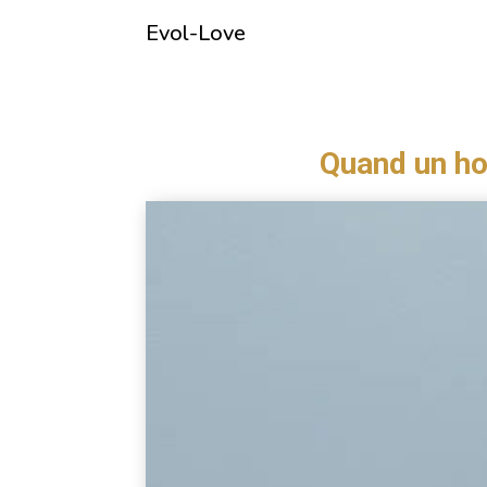
Evol-Love
Quand un ho