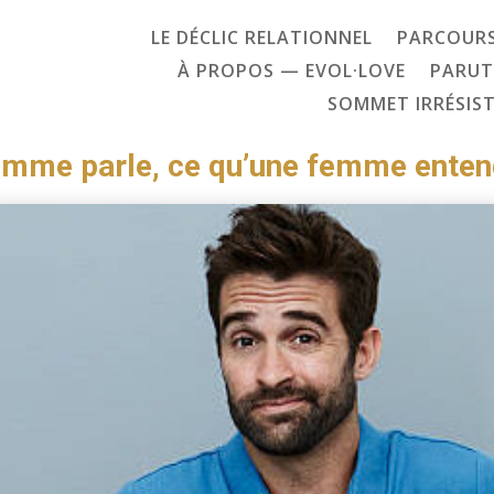
LE DÉCLIC RELATIONNEL
PARCOURS
À PROPOS — EVOL·LOVE
PARUT
SOMMET IRRÉSIST
mme parle, ce qu’une femme enten