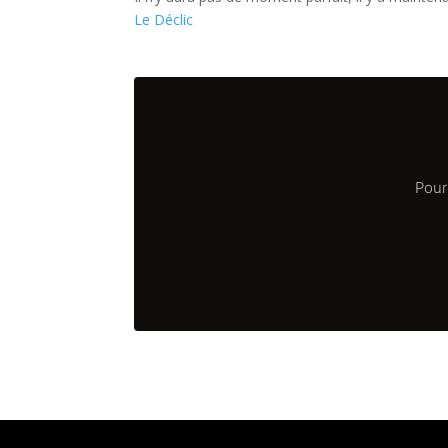
Le Déclic
Pour