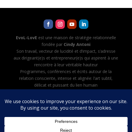
EvoL-LovE
est une maison de stratégie relationnelle
fondée par
Cindy Antoni
Son travail, vecteur de lucidité et d’impact, s’adresse
aux dirigeant(e)s et entrepreneur(e)s qui aspirent à une
rencontre à leur véritable hauteur
Programmes, conférences et écrits autour de la
relation consciente, intense et alignée: l’art subtil,
délicat et puissant du lien humain
Cindy Antoni développe aussi Evol-AI — Automatiser
toutes les tâches avec l’IA, créer et diriger son équipe
d’agents IA
Mentions légales
·
CGV
·
Politique de confidentialité