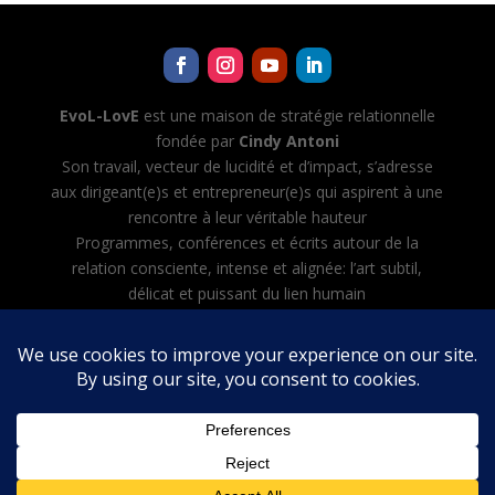
EvoL-LovE
est une maison de stratégie relationnelle
fondée par
Cindy Antoni
Son travail, vecteur de lucidité et d’impact, s’adresse
aux dirigeant(e)s et entrepreneur(e)s qui aspirent à une
rencontre à leur véritable hauteur
Programmes, conférences et écrits autour de la
relation consciente, intense et alignée: l’art subtil,
délicat et puissant du lien humain
Cindy Antoni développe aussi Evol-AI — Automatiser
toutes les tâches avec l’IA, créer et diriger son équipe
d’agents IA
Mentions légales
·
CGV
·
Politique de confidentialité
English