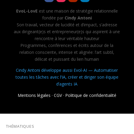
EvoL-LovE
est une maison de stratégie relationnelle
fondée par
Cindy Antoni
Son travail, vecteur de lucidité et d’impact, s’adresse
aux dirigeant(e)s et entrepreneur(e)s qui aspirent à une
rencontre à leur véritable hauteur
Programmes, conférences et écrits autour de la
relation consciente, intense et alignée: l’art subtil,
délicat et puissant du lien humain
Cindy Antoni développe aussi Evol-AI — Automatiser
toutes les tâches avec l’IA, créer et diriger son équipe
d’agents IA
Mentions légales
·
CGV
·
Politique de confidentialité
THÉMATIQUES