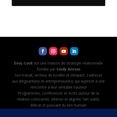
EvoL-LovE
est une maison de stratégie relationnelle
fondée par
Cindy Antoni
Son travail, vecteur de lucidité et d’impact, s’adresse
aux dirigeant(e)s et entrepreneur(e)s qui aspirent à une
rencontre à leur véritable hauteur
Programmes, conférences et écrits autour de la
relation consciente, intense et alignée: l’art subtil,
délicat et puissant du lien humain
Cindy Antoni développe aussi Evol-AI — Automatiser