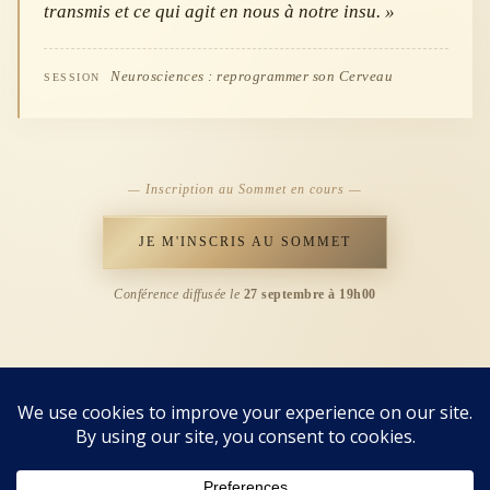
transmis et ce qui agit en nous à notre insu. »
Neurosciences : reprogrammer son Cerveau
SESSION
— Inscription au Sommet en cours —
JE M'INSCRIS AU SOMMET
Conférence diffusée le
27 septembre à 19h00
CONTACT
hanane-tahere.com
·
contact@hananetahere.com