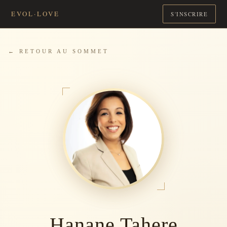
EVOL·LOVE
S'INSCRIRE
← RETOUR AU SOMMET
Hanane Tahere