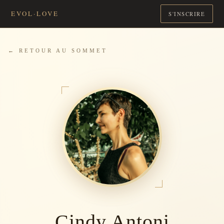
EVOL·LOVE
S'INSCRIRE
← RETOUR AU SOMMET
Cindy Antoni