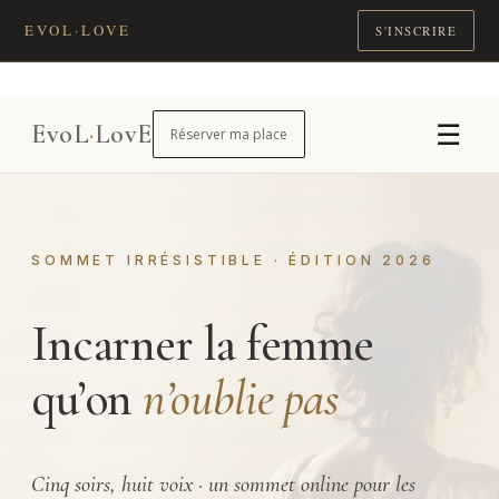
EVOL·LOVE
S'INSCRIRE
☰
EvoL
·
LovE
Réserver ma place
SOMMET IRRÉSISTIBLE · ÉDITION 2026
Incarner la femme
qu’on
n’oublie pas
Cinq soirs, huit voix · un sommet online pour les