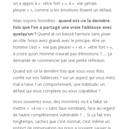
on a appris à « »être fort » », à « »ne jamais
pleurer » », comme si les émotions étaient un défaut.
Mais soyons honnêtes :
quand est-ce la dernière
fois que l’on a partagé une vraie faiblesse avec
quelqu’un ?
Quand at-on baissé l’armure sans jouer
un rôle ?vous avez grandi avec le principe, être un
homme c’est « »ne pas pleurer » » et « »être fort » »,
à croire qu’un Homme n’aurait pas d’émotions ?….. ça
demande de commencer par une petite reflexion:
Quand est-ce la dernière fois que vous vous êtes
confié sur vos faiblesses ? sur un aspect qui vous mets
mal à l’aise ? un comportement, une habitude, un
défaut qui vous complexe ou vous culpabilise ?
Vous souvenez vous, des moments où il a fallut se
mettre « »à nu » » sans faux-semblant, face au regard
de l’autre complètement vulnérable ? … Si ça fait tres
longtemps, sachez que c’est normal, c’est même un
instinct de préservation qui nous a souvent sauver la