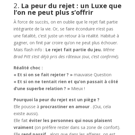
2.
La peur du rejet : un Luxe que
l’on ne peut plus s’offrir
À force de succès, on en oublie que le rejet fait partie
intégrante de la vie. Or, se faire éconduire n’est pas
une fatalité, c’est juste un retour à la réalité. Habitué à
gagner, on finit par croire qu’on ne peut plus échouer.
Mais flash info :
Le rejet fait partie du jeu.
Même
Brad Pitt s’est déjà pris des râteaux (oui, c’est confirmé).
Réalité choc :
« Et si on se fait rejeter ? »
mauvaise Question
« Et si on ne tentait rien et qu’on passait à côté
d’une superbe relation ? »
Mieux !
Pourquoi la peur du rejet est un piège ?
Elle pousse à
procrastiner en amour
. (Oui, cela
existe aussi).
Elle fait
éviter les personnes qui nous plaisent
vraiment
(on préfère rester dans sa zone de confort).
Elle
rend passif
, alors que dans les affaires, on est