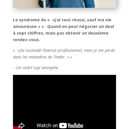
Le syndrome du « »j’ai tout réussi, sauf ma vie
amoureuse » »
:
Quand on peut négocier un deal
à sept chiffres, mais pas obtenir un deuxième
rendez-vous.
« »J’ai escaladé l’Everest professionnel, mais je me perds
dans les méandres de Tinder. » »
– Un cadre sup’ anonyme