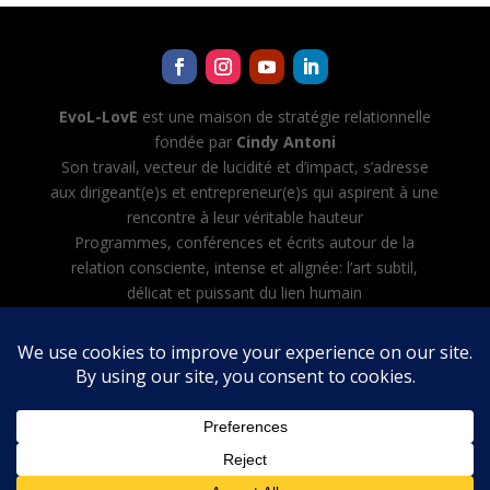
EvoL-LovE
est une maison de stratégie relationnelle
fondée par
Cindy Antoni
Son travail, vecteur de lucidité et d’impact, s’adresse
aux dirigeant(e)s et entrepreneur(e)s qui aspirent à une
rencontre à leur véritable hauteur
Programmes, conférences et écrits autour de la
relation consciente, intense et alignée: l’art subtil,
délicat et puissant du lien humain
Cindy Antoni développe aussi Evol-AI — Automatiser
toutes les tâches avec l’IA, créer et diriger son équipe
d’agents IA
Mentions légales
·
CGV
·
Politique de confidentialité
English