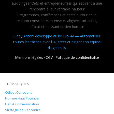
aux dirigeant(e)s et entrepreneur(e)s qui aspirent à une
rencontre à leur véritable hauteur
Programmes, conférences et écrits autour de la
relation consciente, intense et alignée: l’art subtil,
délicat et puissant du lien humain
Cindy Antoni développe aussi Evol-AI — Automatiser
toutes les tâches avec l’IA, créer et diriger son équipe
d’agents IA
Mentions légales
·
CGV
·
Politique de confidentialité
THÉMATIQUES
Célibat Conscient
Homme Haut Potentiel
Lien & Communication
Stratégie de Rencontre