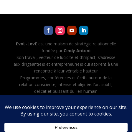
EvoL-LovE
est une maison de stratégie relationnelle
fondée par
Cindy Antoni
Son travail, vecteur de lucidité et d’impact, s’adresse
aux dirigeant(e)s et entrepreneur(e)s qui aspirent à une
rencontre à leur véritable hauteur
Programmes, conférences et écrits autour de la
relation consciente, intense et alignée: l’art subtil,
délicat et puissant du lien humain
Cindy Antoni développe aussi Evol-AI — Automatiser
toutes les tâches avec l’IA, créer et diriger son équipe
d’agents IA
Mentions légales
·
CGV
·
Politique de confidentialité