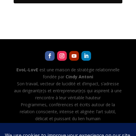
EvoL-LovE
est une maison de stratégie relationnelle
fondée par
Cindy Antoni
Son travail, vecteur de lucidité et d’impact, s’adresse
aux dirigeant(e)s et entrepreneur(e)s qui aspirent à une
rencontre à leur véritable hauteur
Programmes, conférences et écrits autour de la
relation consciente, intense et alignée: l’art subtil,
délicat et puissant du lien humain
Cindy Antoni développe aussi Evol-AI — Automatiser