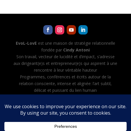
EvoL-LovE
est une maison de stratégie relationnelle
fondée par
Cindy Antoni
Son travail, vecteur de lucidité et d’impact, s’adresse
aux dirigeant(e)s et entrepreneur(e)s qui aspirent à une
rencontre à leur véritable hauteur
Programmes, conférences et écrits autour de la
relation consciente, intense et alignée: l’art subtil,
délicat et puissant du lien humain
Cindy Antoni développe aussi Evol-AI — Automatiser
toutes les tâches avec l’IA, créer et diriger son équipe
d’agents IA
Mentions légales
·
CGV
·
Politique de confidentialité