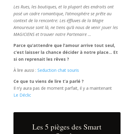
Les Rues, les boutiques, et la plupart des endroits ont
posé un cadre romantique, l’atmosphére se prête au
context de la rencontre: Les éffluves de la Magie
Amoureuse sont là, ne tiens qu’à nous de venir jouer les
MAGICIENS et trouver notre Partenaire …
Parce qu’attendre que l’amour arrive tout seul,
c’est laisser la chance décider à notre place… Et
si on reprenait les rêves ?
À lire aussi :
Seduction chat souris
Ce que tu viens de lire t’a parlé ?
Il n’y aura pas de moment parfait, il y a maintenant
Le Déclic
Les 5 pièges des Smart