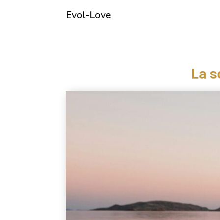
Evol-Love
La s