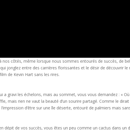
te à nos côtés, même lorsque nous sommes entourés de succès, de bel
, qui jonglez entre des carrières florissantes et le désir de découvrir 
m de Kevin Hart sans les rires.
qui a gravi les échelons, mais au sommet, vous vous demandez : « Où
le, mais rien ne vaut la beauté d’un sourire partagé. Comme le dirai
l’impression d’être sur une île déserte, entouré de palmiers mais san
’en dépit de vos succès, vous êtes un peu comme un cactus dans un d