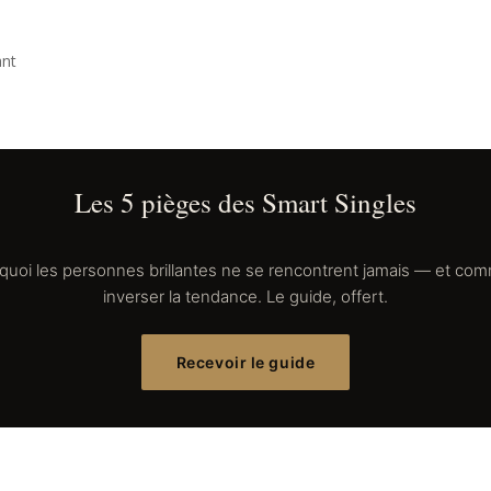
ant
Les 5 pièges des Smart Singles
quoi les personnes brillantes ne se rencontrent jamais — et co
inverser la tendance. Le guide, offert.
Recevoir le guide