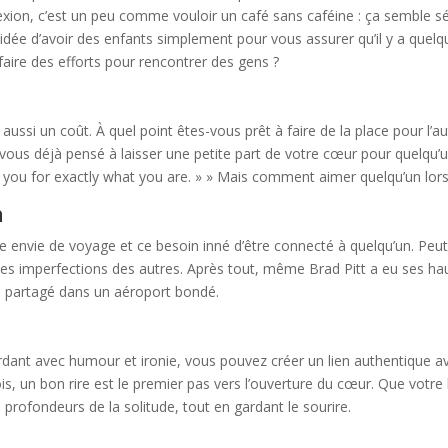
ion, c’est un peu comme vouloir un café sans caféine : ça semble sé
’idée d’avoir des enfants simplement pour vous assurer qu’il y a quelq
faire des efforts pour rencontrer des gens ?
t
a aussi un coût. À quel point êtes-vous prêt à faire de la place pour l
ous déjà pensé à laisser une petite part de votre cœur pour quelqu’u
 you for exactly what you are. » » Mais comment aimer quelqu’un lorsq
n
re envie de voyage et ce besoin inné d’être connecté à quelqu’un. Peut
les imperfections des autres. Après tout, même Brad Pitt a eu ses haut
e partagé dans un aéroport bondé.
rdant avec humour et ironie, vous pouvez créer un lien authentique ave
is, un bon rire est le premier pas vers l’ouverture du cœur. Que votr
profondeurs de la solitude, tout en gardant le sourire.