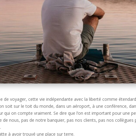
ie de voyager, cette vie indépendante avec la liberté comme étendard
on soit sur le toit du monde, dans un aéroport, à une conférence, dans
ur qui on compte vraiment. Se dire que l’on est important pour une pe
e de nous, pas de notre banquier, pas nos clients, pas nos collègues
.
tte à avoir trouvé une place sur terre.