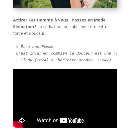
Attirer Cet Homme à Vous : Passez en Mode
Séduction !
La séduction, un subtil équilibre entre
force et douceur.
« Être une Femme, 
c'est incarner combien la Douceur est une Force p
- Cindy (2024) & Charlotte Brontë, (1847)