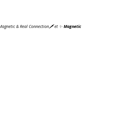
agnetic & Real Connection
🗡️
et
✨
Magnetic