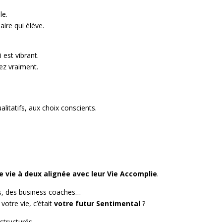
le.
ire qui élève.
 est vibrant.
ez vraiment.
itatifs, aux choix conscients.
e vie à deux alignée avec leur Vie Accomplie
.
es, des business coaches…
votre vie, c’était
votre futur Sentimental
?
 structurés