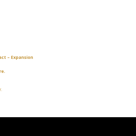
ct – Expansion
re.
r.