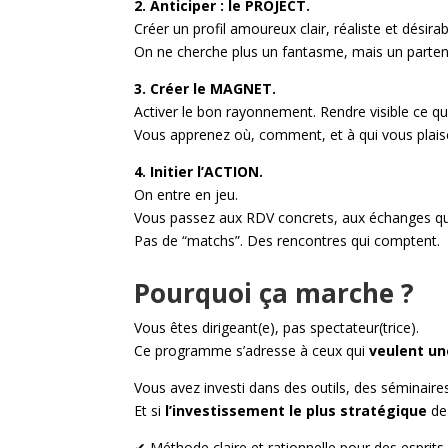
2. Anticiper : le
PROJECT.
Créer un profil amoureux clair, réaliste et désirab
On ne cherche plus un fantasme, mais un partena
3. Créer le MAGNET.
Activer le bon rayonnement. Rendre visible ce qui
Vous apprenez où, comment, et à qui vous plais
4. Initier l’ACTION.
On entre en jeu.
Vous passez aux RDV concrets, aux échanges qual
Pas de “matchs”. Des rencontres qui comptent.
Pourquoi ça marche ?
Vous êtes dirigeant(e), pas spectateur(trice).
Ce programme s’adresse à ceux qui
veulent un
Vous avez investi dans des outils, des séminair
Et si
l’investissement le plus stratégique
de 
✔ Méthode claire et rationnelle pour des esprits