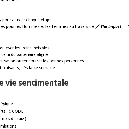
ndy pour ajuster chaque étape
diées pour les Hommes et les Femmes au travers de
🗡️ The Impact
— M
 lever les freins invisibles
t celui du partenaire aligné
et savoir où rencontrer les bonnes personnes
 plaisants, dès la 4e semaine
re vie sentimentale
tégique
orts, le CODE)
 mois de suivi)
ambitions