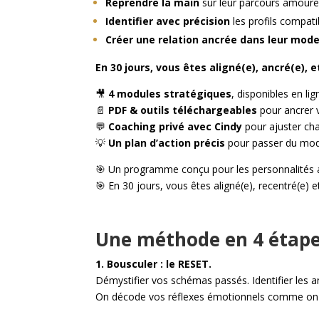
Reprendre la main
sur leur parcours amour
Identifier avec précision
les profils compati
Créer une relation ancrée dans leur mode 
En 30 jours, vous êtes aligné(e), ancré(e), e
🎥
4 modules stratégiques
, disponibles en li
📄
PDF & outils téléchargeables
pour ancrer 
💬
Coaching privé avec Cindy
pour ajuster cha
💡
Un plan d’action précis
pour passer du mode
🎯 Un programme conçu pour les personnalités a
🎯 En 30 jours, vous êtes aligné(e), recentré(e) et
Une méthode en 4 étap
1. Bousculer : le RESET.
Démystifier vos schémas passés. Identifier les a
On décode vos réflexes émotionnels comme on a