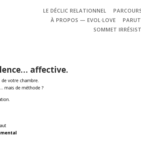
LE DÉCLIC RELATIONNEL
PARCOURS
À PROPOS — EVOL·LOVE
PARUT
SOMMET IRRÉSIST
lence… affective.
es de votre chambre.
r… mais de méthode ?
tion.
faut
timental