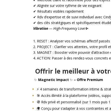
✔ Alignée sur votre rythme de vie exigeant
✔ Résultats visibles rapidement
✔ Rdv d’expertise et de suivi individuel avec Ci
✔ des clés stratégiques et spécifiquement étu
Vibration
— High-Frequency Love
✨
1. RESET : Analyser vos schémas affectif passés et
2. PROJECT : Clarifier vos attentes, votre profil e
3. MAGNET : Booster votre pouvoir d’attraction 
4. ACTION: Passer à des rendez-vous concrets et
Offrir le meilleur à vot
✨
Magnetic
Impact
✨
– Offre Premium
⚡ 4 semaines de transformation intime & stra
🎯 Accès illimité à la plateforme (vidéos, supp
🧭 Rdv privé et personnalisé (sur 1 mois puis 1
🌍 Conçu pour s’adapter à vos contraintes et 