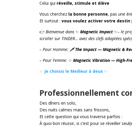
Celui qui
réveille, stimule et élève
Vous cherchez
la bonne personne
, pas une én
Et surtout :
vous voulez activer votre destin 
👉
Bienvenue dans
✨
Magnetic
Impact
✨
– le pr
scroller sur TINDER… avec des clefs adaptées spé
– Pour Homme:
🗡️ The Impact — Magnetic & Re
– Pour Femme: ✨
Magnetic Vibration — High-Fr
✨
Je choisis le Meilleur à deux
✨
Professionnellement co
Des dîners en solo,
Des nuits calmes mais sans frissons,
Et cette question qui vous traverse parfois :
À quoi bon réussir, si c’est pour se réveiller seul(