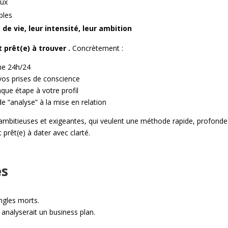
eux
bles
de vie, leur intensité, leur ambition
t prêt(e) à trouver .
Concrètement :
gne 24h/24
vos prises de conscience
que étape à votre profil
 “analyse” à la mise en relation
mbitieuses et exigeantes, qui veulent une méthode rapide, profonde 
 prêt(e) à dater avec clarté.
es
ngles morts.
nalyserait un business plan.