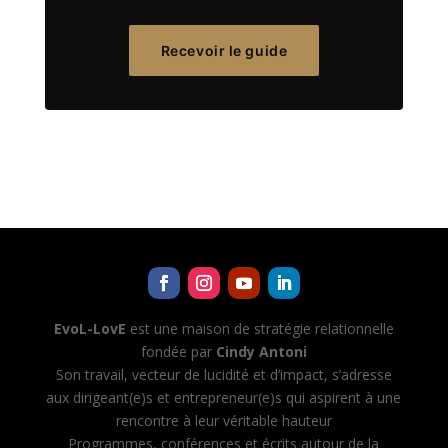
Recevoir le guide
EvoL-LovE
est une maison de stratégie relationnelle
fondée par
Cindy Antoni
Son travail, vecteur de lucidité et d’impact, s’adresse
aux dirigeant(e)s et entrepreneur(e)s qui aspirent à une
rencontre à leur véritable hauteur
Programmes, conférences et écrits autour de la